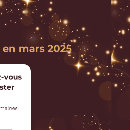
e en mars 2025
z-vous
ster
semaines