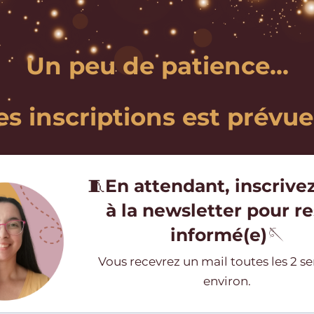
Un peu de patience...
es inscriptions est prévu
🧵
En attendant, inscrive
à la newsletter pour re
informé(e)
🪡
Vous recevrez un mail toutes les 2 
environ.