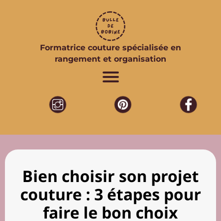
Formatrice couture spécialisée en
rangement et organisation
e
e
l
l
a
t
f
b
e
Bien choisir son projet
e
i
couture : 3 étapes pour
faire le bon choix
t