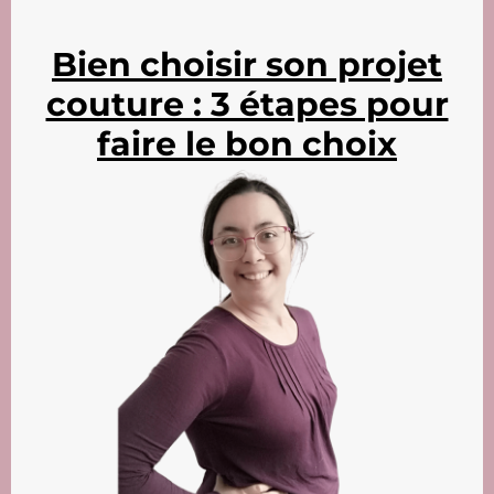
h
r
Bien choisir son projet
couture : 3 étapes pour
a
faire le bon choix
p
e
a
u
t
u
l
t
t
c